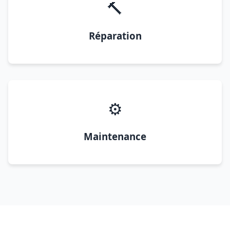
🔨
Réparation
⚙️
Maintenance