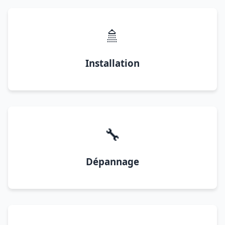
🚿
Installation
🔧
Dépannage