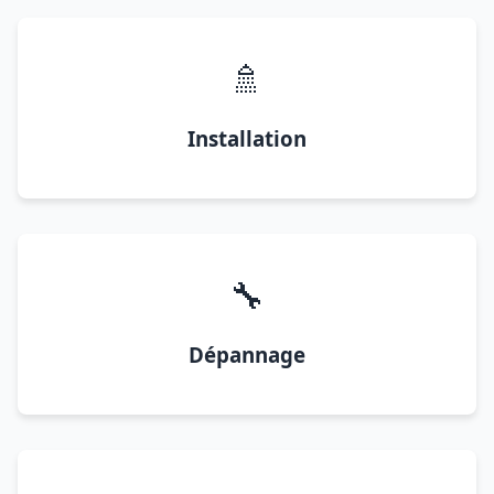
🚿
Installation
🔧
Dépannage