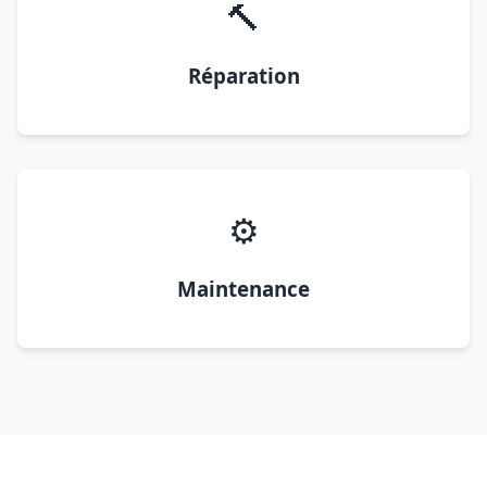
🔨
Réparation
⚙️
Maintenance