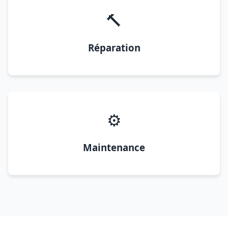
🔨
Réparation
⚙️
Maintenance