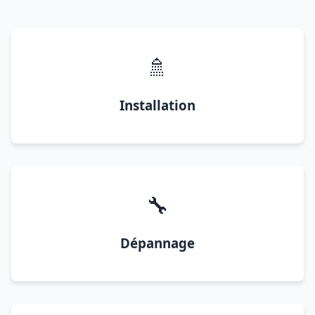
🚿
Installation
🔧
Dépannage