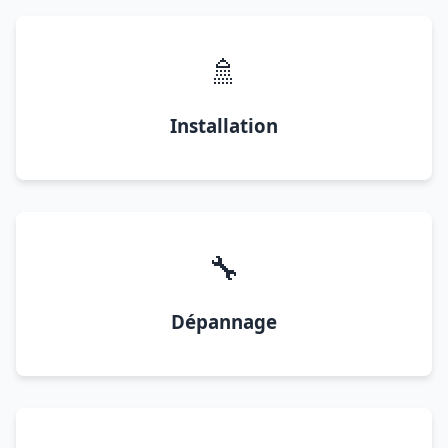
🚿
Installation
🔧
Dépannage