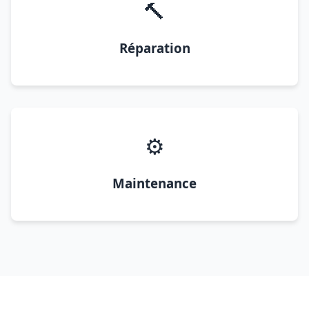
🔨
Réparation
⚙️
Maintenance