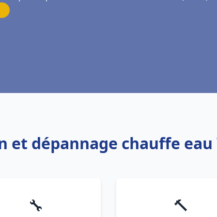
ion et dépannage chauffe eau 
🔧
🔨