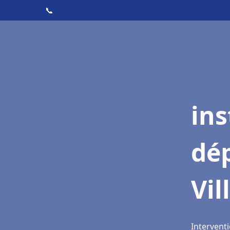
📞
ins
dé
Vil
Interventi