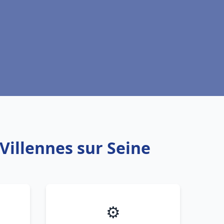
Villennes sur Seine
⚙️