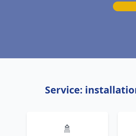
Service: installat
🚿