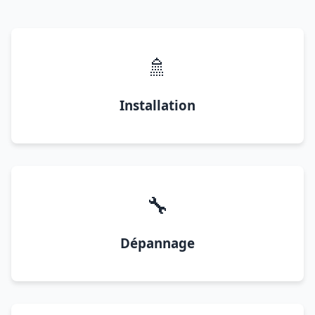
🚿
Installation
🔧
Dépannage