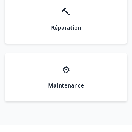
🔨
Réparation
⚙️
Maintenance