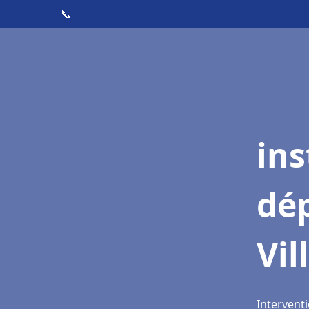
📞
ins
dé
Vi
Intervent