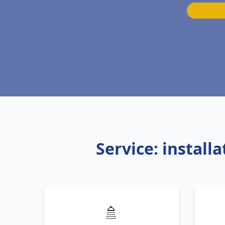
Service: instal
🚿