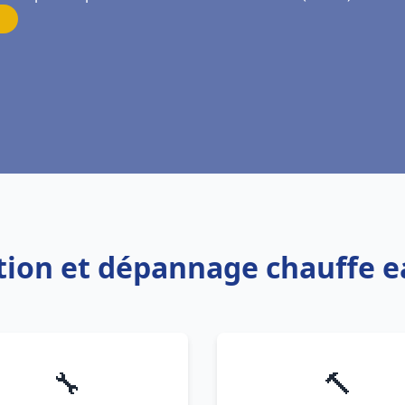
lation et dépannage chauffe 
🔧
🔨