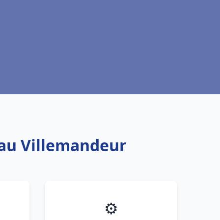
eau Villemandeur
⚙️