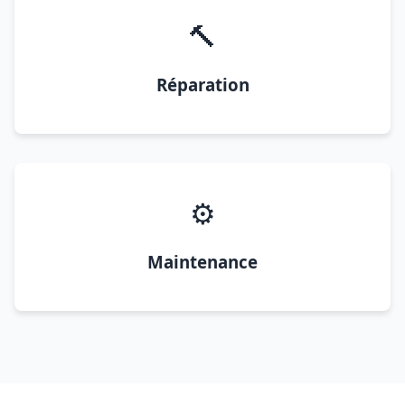
🔨
Réparation
⚙️
Maintenance