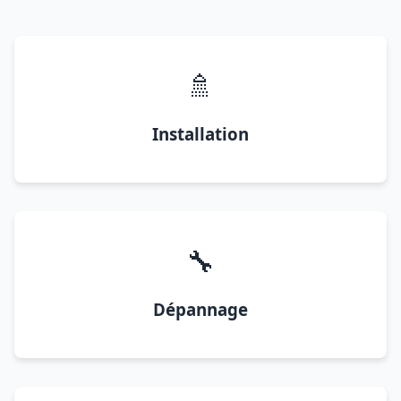
🚿
Installation
🔧
Dépannage