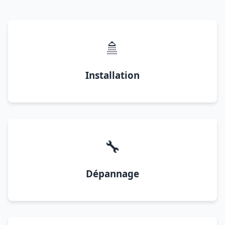
🚿
Installation
🔧
Dépannage