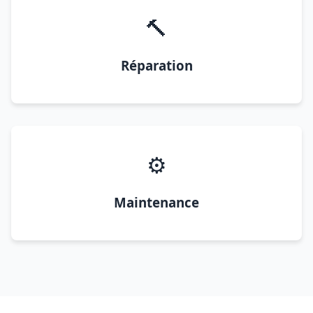
🔨
Réparation
⚙️
Maintenance