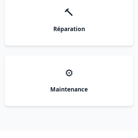
🔨
Réparation
⚙️
Maintenance