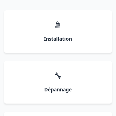
🚿
Installation
🔧
Dépannage