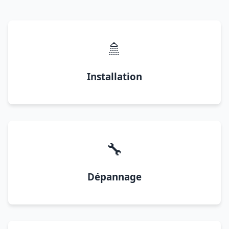
🚿
Installation
🔧
Dépannage