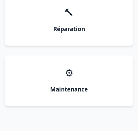
🔨
Réparation
⚙️
Maintenance