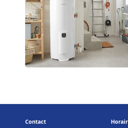
Contact
Horair