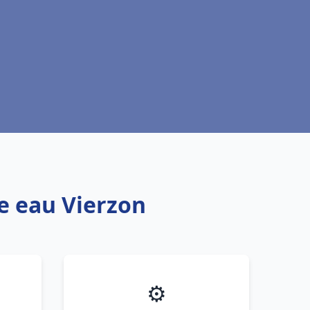
fe eau Vierzon
⚙️