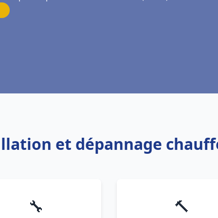
allation et dépannage chauf
🔧
🔨