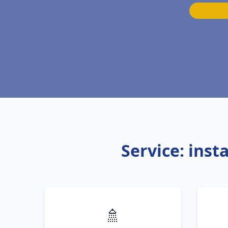
Service: inst
🚿