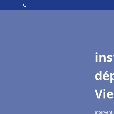
📞
ins
dé
Vi
Interventi