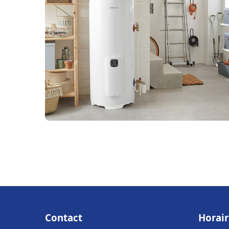
Contact
Horair