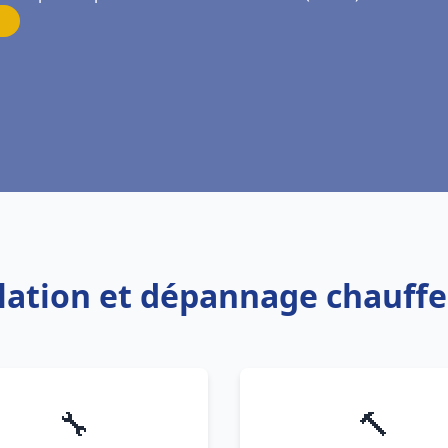
allation et dépannage chauff
🔧
🔨