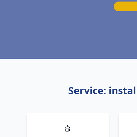
Service: inst
🚿