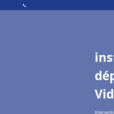
📞
ins
dé
Vi
Intervent