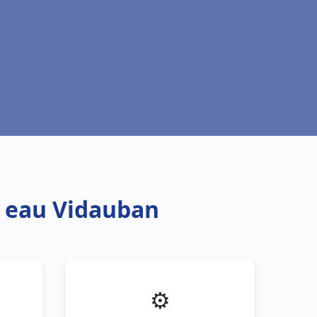
e eau Vidauban
⚙️