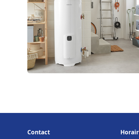
Contact
Horair