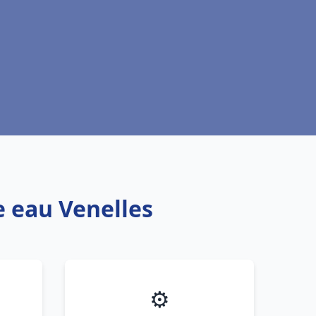
e eau Venelles
⚙️