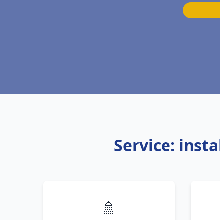
Service: inst
🚿