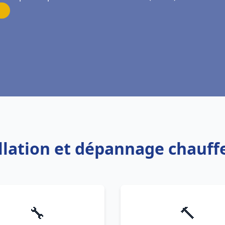
allation et dépannage chauff
🔧
🔨