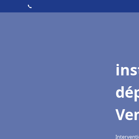
📞
ins
dé
Ven
Interventi