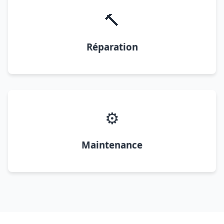
🔨
Réparation
⚙️
Maintenance