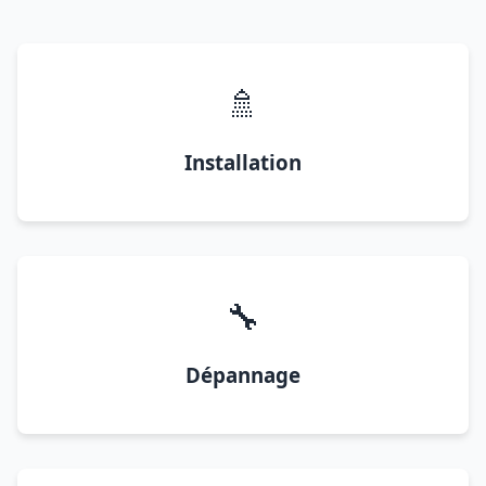
🚿
Installation
🔧
Dépannage