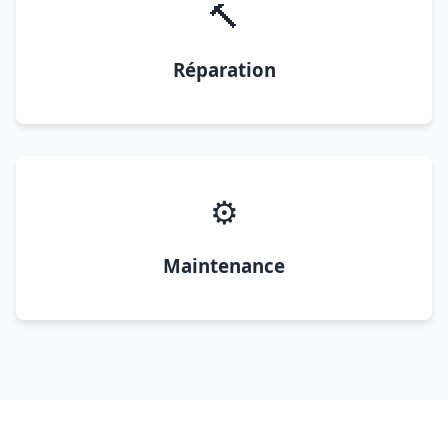
🔨
Réparation
⚙️
Maintenance