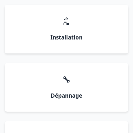
🚿
Installation
🔧
Dépannage