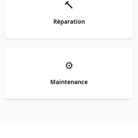
🔨
Réparation
⚙️
Maintenance