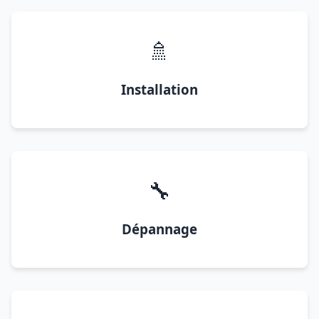
🚿
Installation
🔧
Dépannage