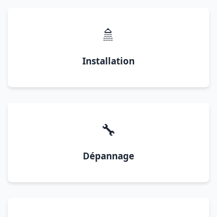
🚿
Installation
🔧
Dépannage