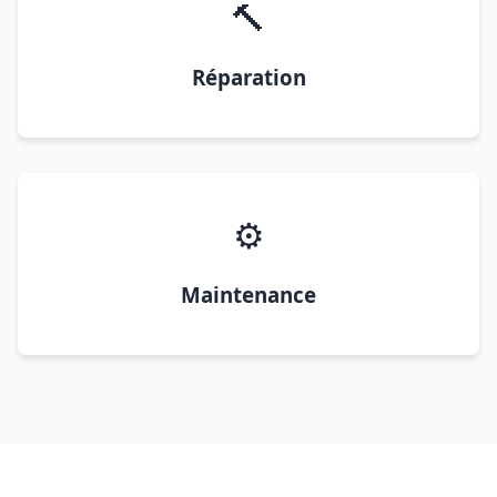
🔨
Réparation
⚙️
Maintenance