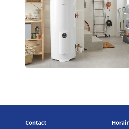
Contact
Horair