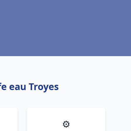
fe eau Troyes
⚙️