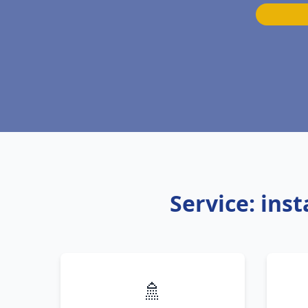
Service: ins
🚿