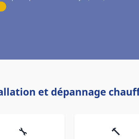
tallation et dépannage chauf
🔧
🔨