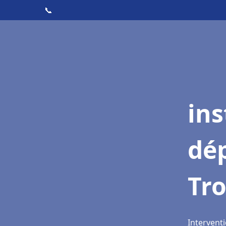
📞
ins
dé
Tr
Interventi