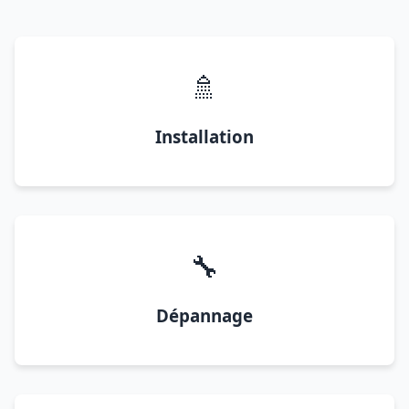
🚿
Installation
🔧
Dépannage