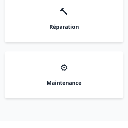
🔨
Réparation
⚙️
Maintenance