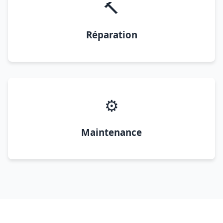
🔨
Réparation
⚙️
Maintenance