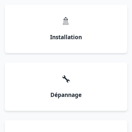
🚿
Installation
🔧
Dépannage