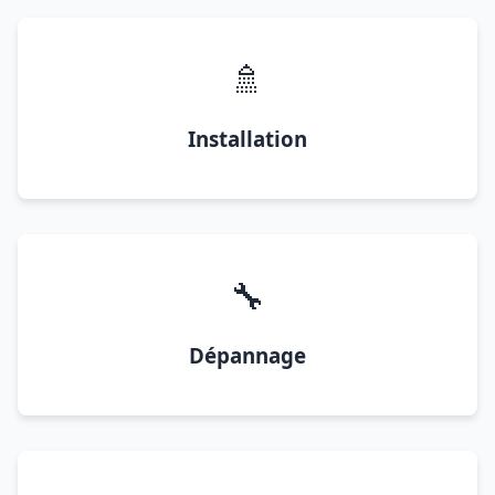
🚿
Installation
🔧
Dépannage