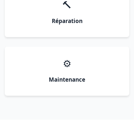
🔨
Réparation
⚙️
Maintenance