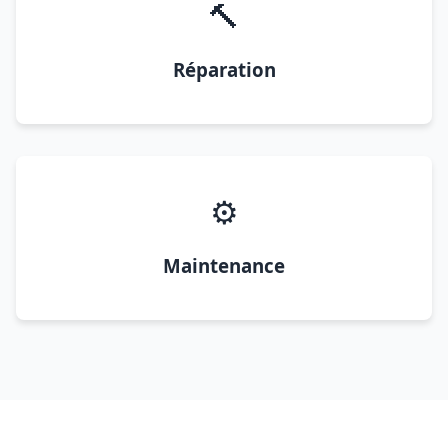
🔨
Réparation
⚙️
Maintenance