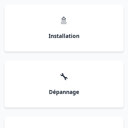
🚿
Installation
🔧
Dépannage