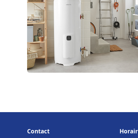
Contact
Horair