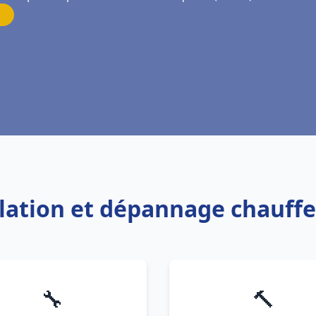
allation et dépannage chauff
🔧
🔨