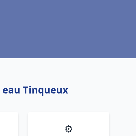
e eau Tinqueux
⚙️