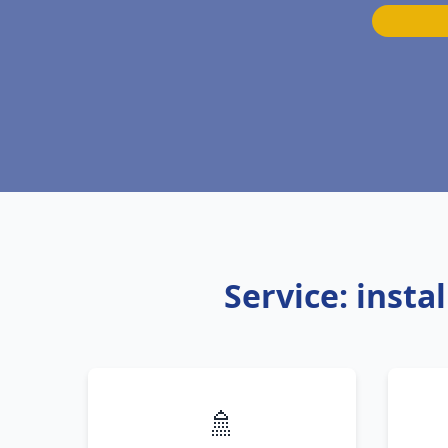
Service: inst
🚿