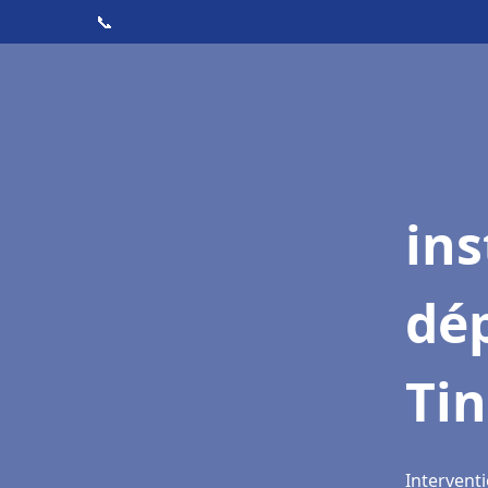
📞
ins
dé
Ti
Intervent