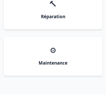
🔨
Réparation
⚙️
Maintenance