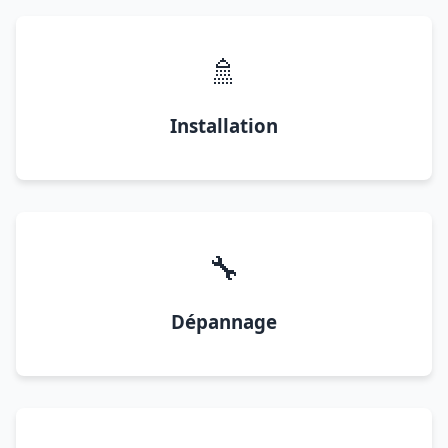
🚿
Installation
🔧
Dépannage