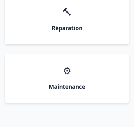
🔨
Réparation
⚙️
Maintenance