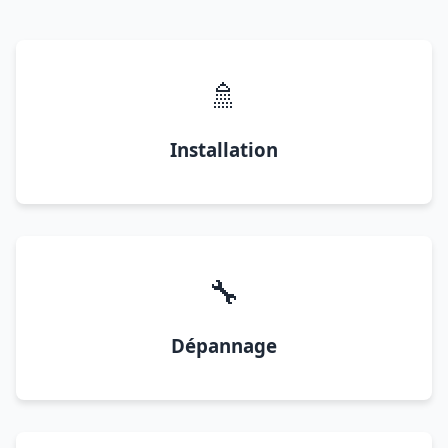
🚿
Installation
🔧
Dépannage