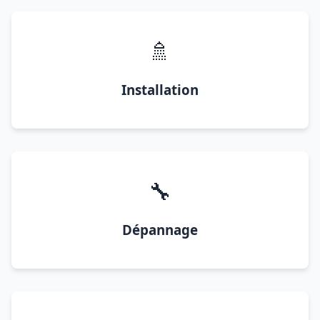
🚿
Installation
🔧
Dépannage