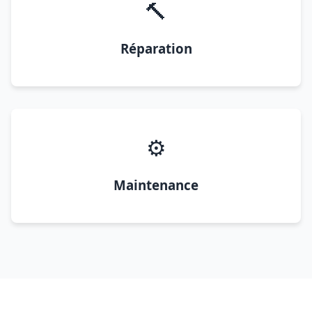
🔨
Réparation
⚙️
Maintenance