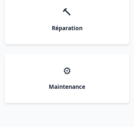
🔨
Réparation
⚙️
Maintenance