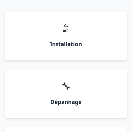
🚿
Installation
🔧
Dépannage