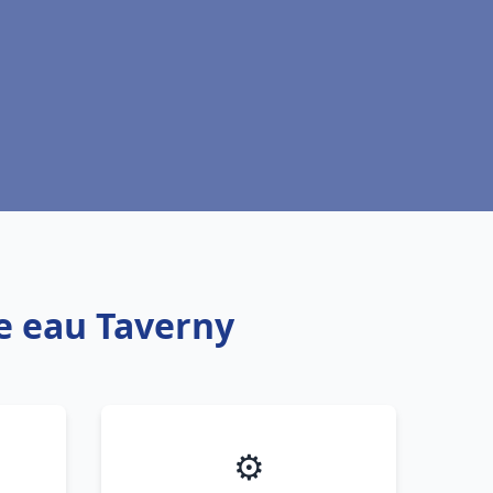
fe eau Taverny
⚙️