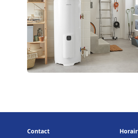
Contact
Horair