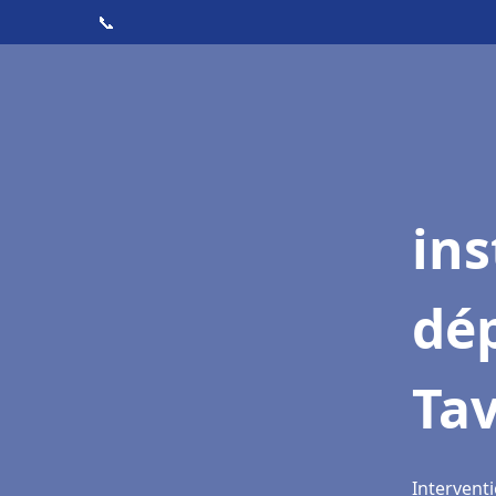
📞
ins
dé
Ta
Interventi