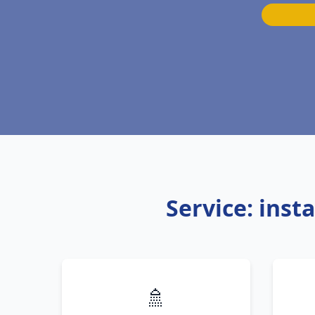
Service: inst
🚿