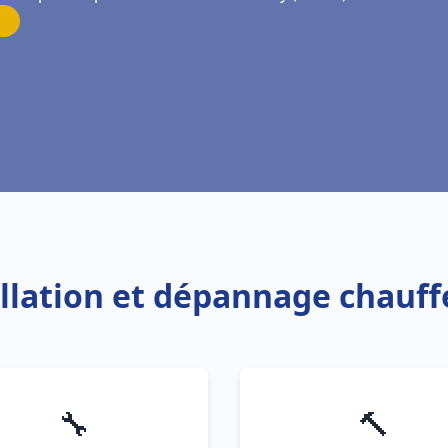
allation et dépannage chauf
🔧
🔨