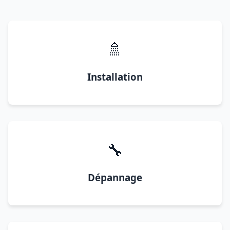
🚿
Installation
🔧
Dépannage