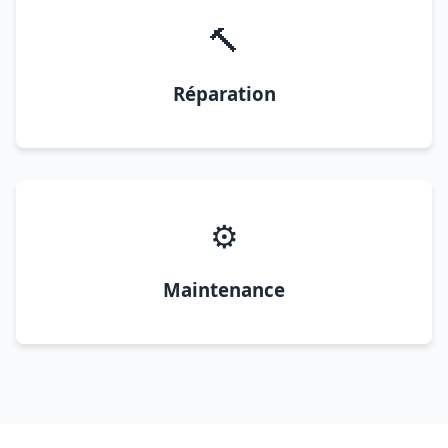
🔨
Réparation
⚙️
Maintenance