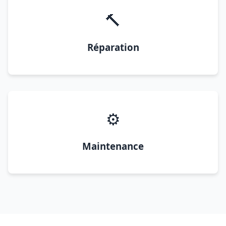
🔨
Réparation
⚙️
Maintenance