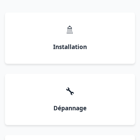
🚿
Installation
🔧
Dépannage