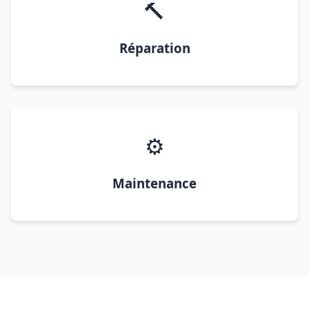
🔨
Réparation
⚙️
Maintenance