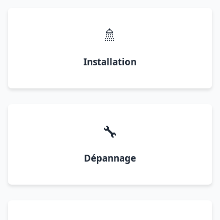
🚿
Installation
🔧
Dépannage