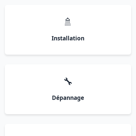
🚿
Installation
🔧
Dépannage