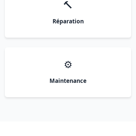
🔨
Réparation
⚙️
Maintenance