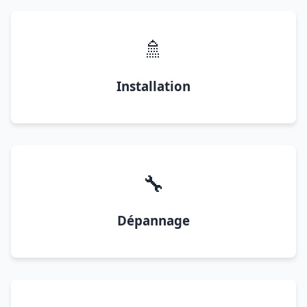
🚿
Installation
🔧
Dépannage