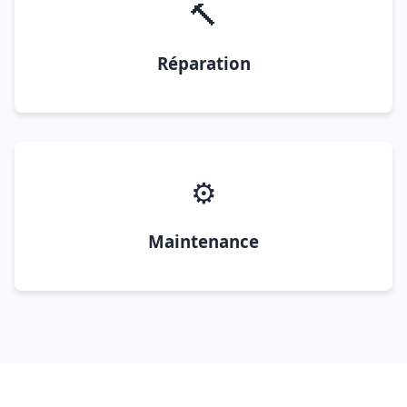
🔨
Réparation
⚙️
Maintenance