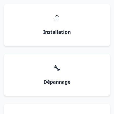
🚿
Installation
🔧
Dépannage