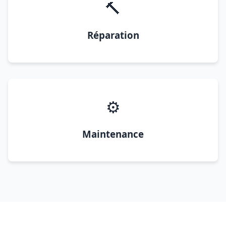
🔨
Réparation
⚙️
Maintenance