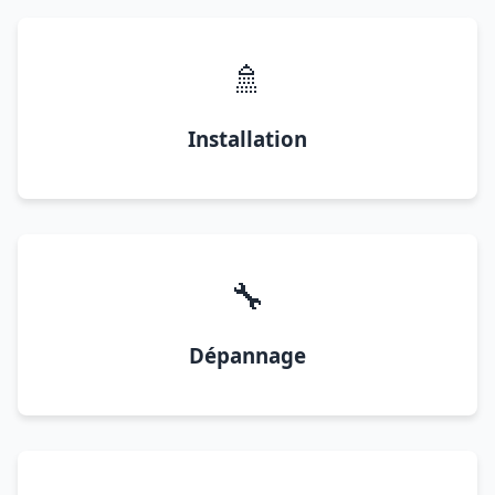
🚿
Installation
🔧
Dépannage