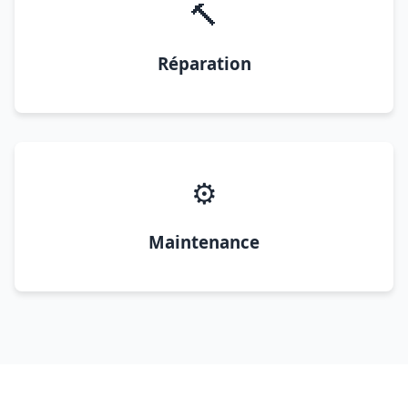
🔨
Réparation
⚙️
Maintenance