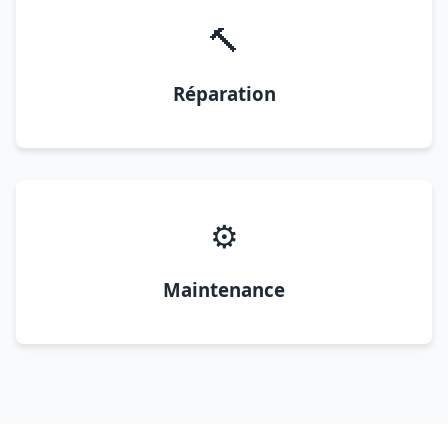
🔨
Réparation
⚙️
Maintenance