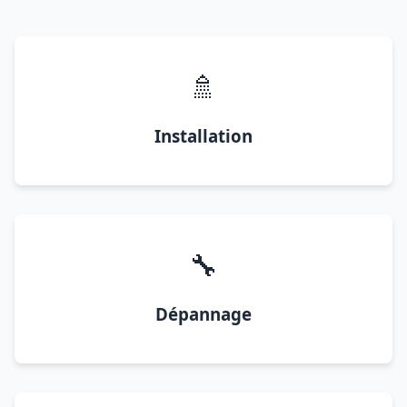
🚿
Installation
🔧
Dépannage