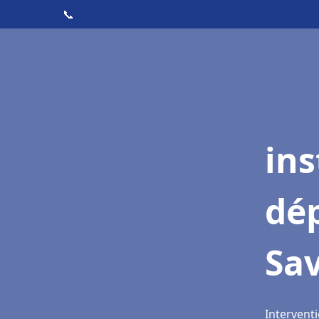
📞
ins
dé
Sav
Interventi