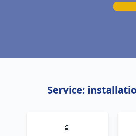
Service: installat
🚿