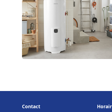
Contact
Horair