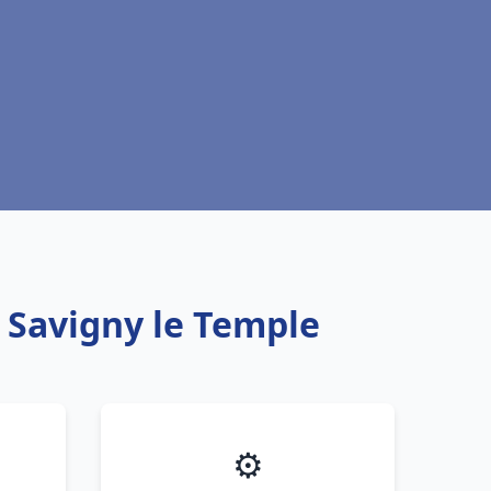
u Savigny le Temple
⚙️