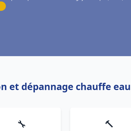
ion et dépannage chauffe ea
🔧
🔨