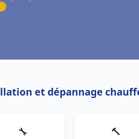
tallation et dépannage chauf
🔧
🔨