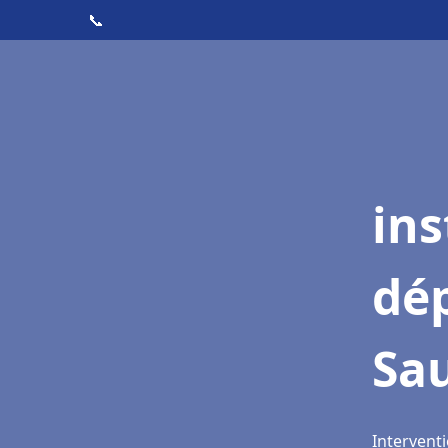
📞
ins
dé
Sa
Intervent