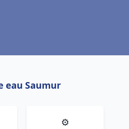
fe eau Saumur
⚙️