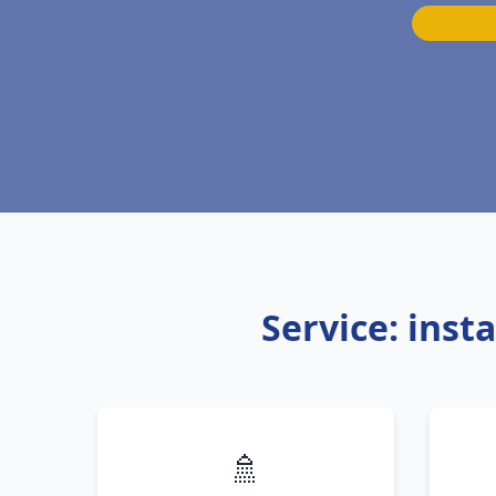
Service: ins
🚿