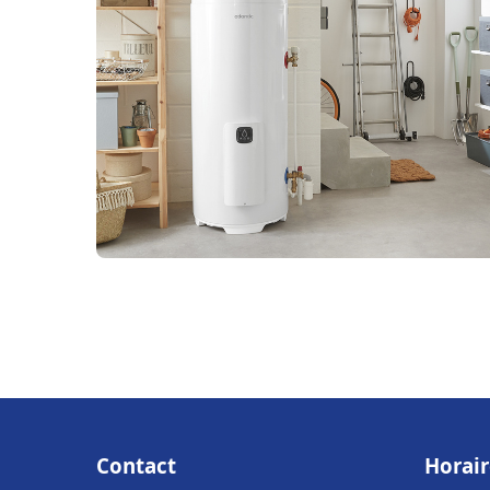
Contact
Horair