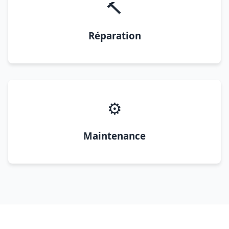
🔨
Réparation
⚙️
Maintenance