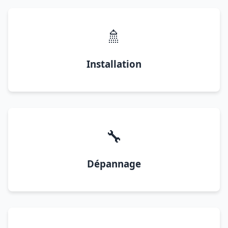
🚿
Installation
🔧
Dépannage