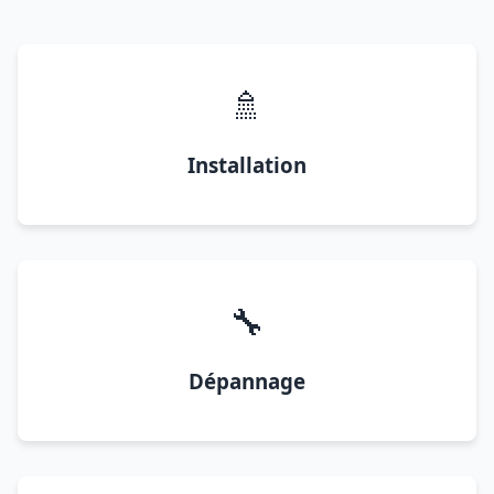
🚿
Installation
🔧
Dépannage