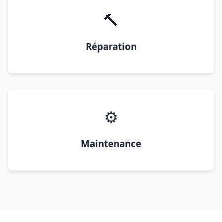
🔨
Réparation
⚙️
Maintenance