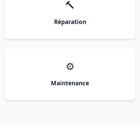
🔨
Réparation
⚙️
Maintenance