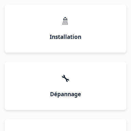
🚿
Installation
🔧
Dépannage