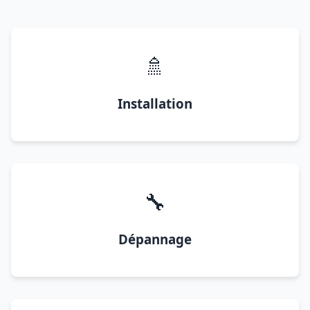
🚿
Installation
🔧
Dépannage