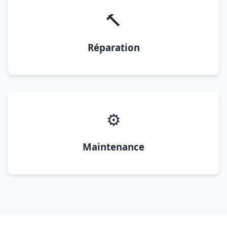
🔨
Réparation
⚙️
Maintenance