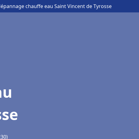
t dépannage chauffe eau Saint Vincent de Tyrosse
au
sse
230)