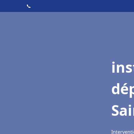
📞
ins
dé
Sai
Interventi