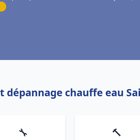
 et dépannage chauffe eau Sa
🔧
🔨