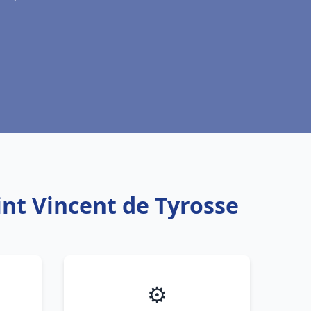
int Vincent de Tyrosse
⚙️