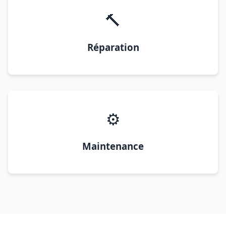
🔨
Réparation
⚙️
Maintenance