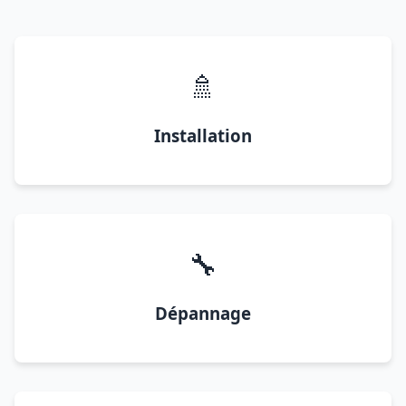
🚿
Installation
🔧
Dépannage