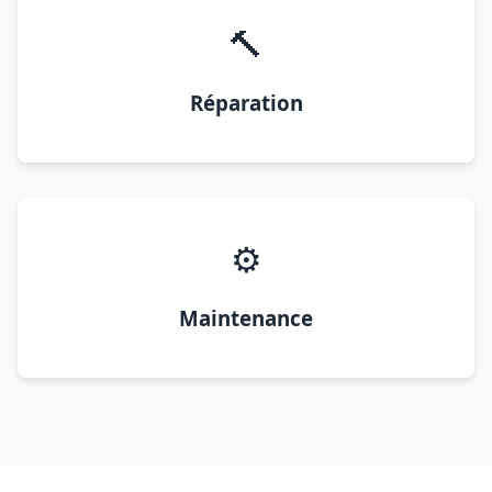
🔨
Réparation
⚙️
Maintenance