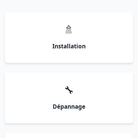
🚿
Installation
🔧
Dépannage