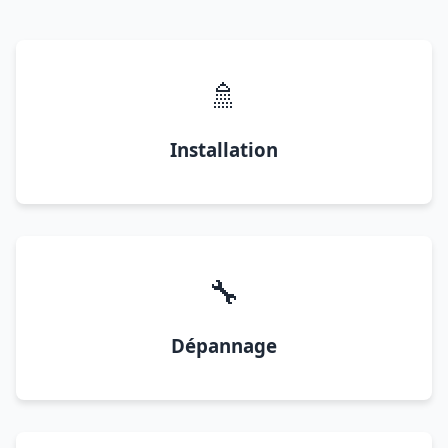
🚿
Installation
🔧
Dépannage