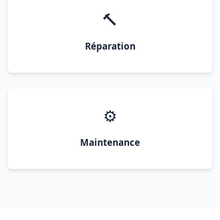
🔨
Réparation
⚙️
Maintenance