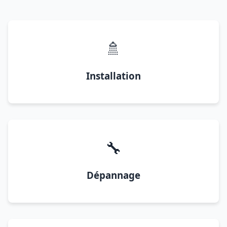
🚿
Installation
🔧
Dépannage