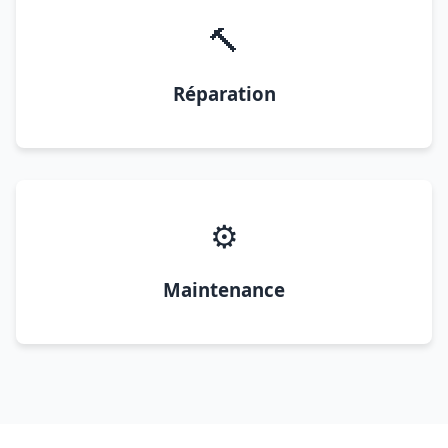
🔨
Réparation
⚙️
Maintenance