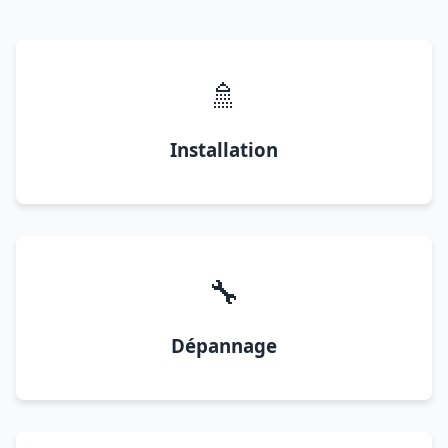
🚿
Installation
🔧
Dépannage