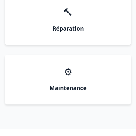
🔨
Réparation
⚙️
Maintenance