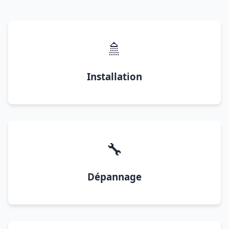
🚿
Installation
🔧
Dépannage