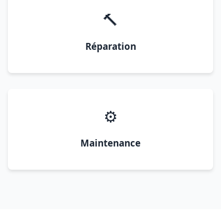
🔨
Réparation
⚙️
Maintenance